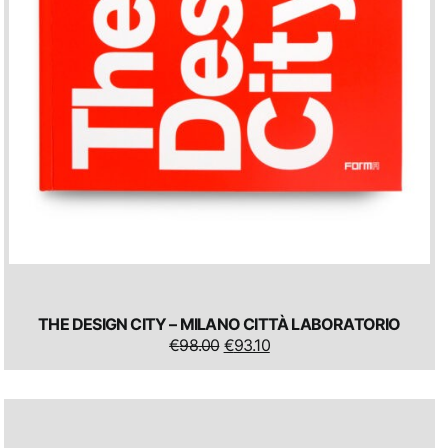
THE DESIGN CITY – MILANO CITTÀ LABORATORIO
IL
IL
€
98.00
€
93.10
PREZZO
PREZZO
ORIGINALE
ATTUALE
ERA:
È:
€98.00.
€93.10.