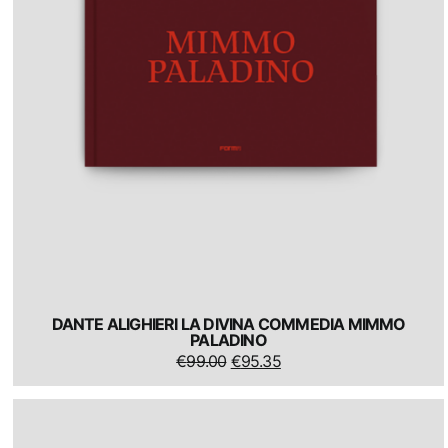
DANTE ALIGHIERI LA DIVINA COMMEDIA MIMMO
PALADINO
IL
IL
€
99.00
€
95.35
PREZZO
PREZZO
ORIGINALE
ATTUALE
ERA:
È:
€99.00.
€95.35.