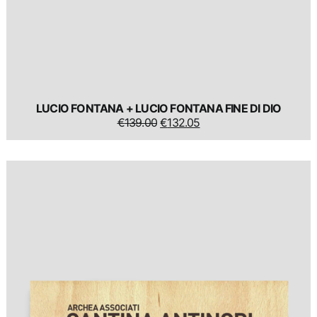
LUCIO FONTANA + LUCIO FONTANA FINE DI DIO
IL
IL
€
139.00
€
132.05
PREZZO
PREZZO
ORIGINALE
ATTUALE
ERA:
È:
€139.00.
€132.05.