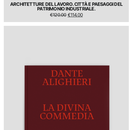
ARCHITETTURE DEL LAVORO. CITTÀ E PAESAGGI DEL
PATRIMONIO INDUSTRIALE.
IL
IL
€
120.00
€
114.00
PREZZO
PREZZO
ORIGINALE
ATTUALE
ERA:
È:
€120.00.
€114.00.