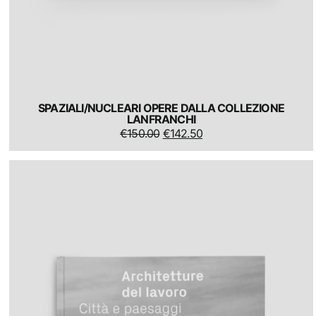
SPAZIALI/NUCLEARI OPERE DALLA COLLEZIONE
LANFRANCHI
IL
IL
€
150.00
€
142.50
PREZZO
PREZZO
ORIGINALE
ATTUALE
ERA:
È:
€150.00.
€142.50.