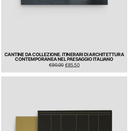
CANTINE DA COLLEZIONE. ITINERARI DI ARCHITETTURA
CONTEMPORANEA NEL PAESAGGIO ITALIANO
IL
IL
€
90.00
€
85.50
PREZZO
PREZZO
ORIGINALE
ATTUALE
ERA:
È:
€90.00.
€85.50.