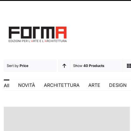
Salta
Facebook
Instagram
al
contenuto
Sort by
Price
Show
40 Products
NOVITÀ
ARCHITETTURA
ARTE
DESIGN
All