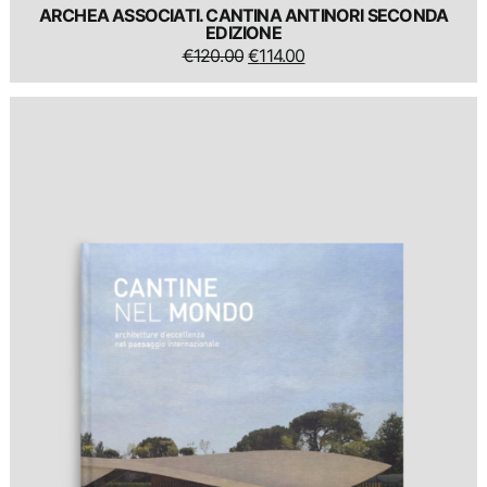
ARCHEA ASSOCIATI. CANTINA ANTINORI SECONDA
EDIZIONE
IL
IL
€
120.00
€
114.00
PREZZO
PREZZO
ORIGINALE
ATTUALE
ERA:
È:
€120.00.
€114.00.