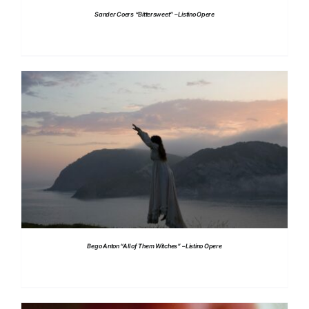
Sander Coers “Bittersweet” – Listino Opere
DETTAGLI
Bego Anton “All of Them Witches” – Listino Opere