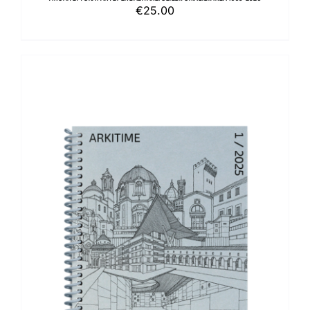
€
25.00
AGGIUNGI AL CARRELLO
/
DETTAGLI