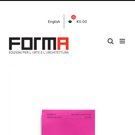
Salta
Facebook
Instagram
al
contenuto
English
€
0.00