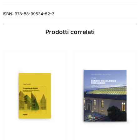
originale
attuale
era:
è:
ISBN:
978-88-99534-52-3
€64.00.
€60.80.
Prodotti correlati
AGGIUNGI AL
AGGIUNGI AL
CARRELLO
/
CARRELLO
/
DETTAGLI
DETTAGLI