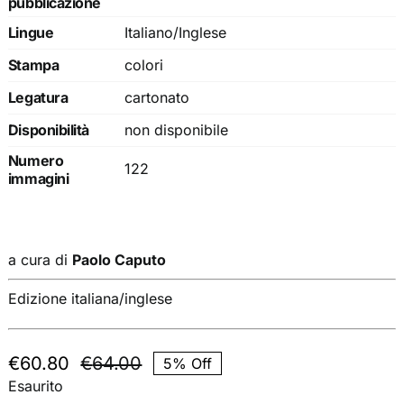
pubblicazione
Lingue
Italiano/Inglese
Stampa
colori
Legatura
cartonato
Disponibilità
non disponibile
Numero
122
immagini
a cura di
Paolo Caputo
Edizione italiana/inglese
€
60.80
€
64.00
5% Off
Il
Il
Esaurito
prezzo
prezzo