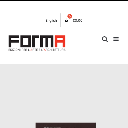
Salta
Facebook
Instagram
al
contenuto
English
€
0.00