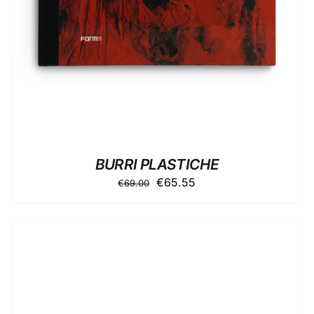
BURRI PLASTICHE
Il
Il
€
65.55
€
69.00
prezzo
prezzo
originale
attuale
era:
è:
€69.00.
€65.55.