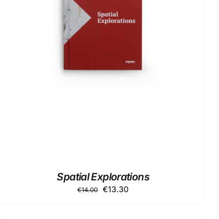
AGGIUNGI AL CARRELLO
/
DETTAGLI
Spatial Explorations
Il
Il
€
13.30
€
14.00
prezzo
prezzo
originale
attuale