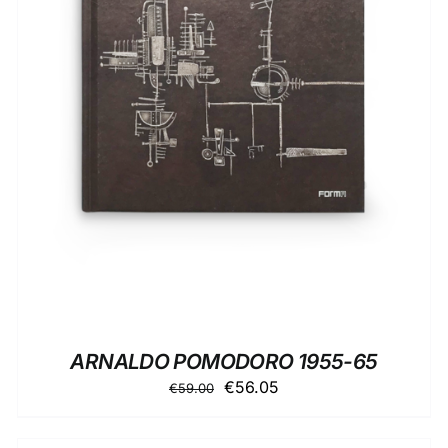
AGGIUNGI AL CARRELLO
/
DETTAGLI
ARNALDO POMODORO 1955-65
Il
Il
€
56.05
€
59.00
prezzo
prezzo
originale
attuale