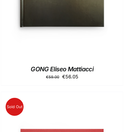
GONG Eliseo Mattiacci
Il
Il
€
56.05
€
59.00
prezzo
prezzo
originale
attuale
era:
è:
€59.00.
€56.05.
Sold Out