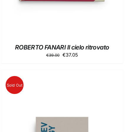
ROBERTO FANARI Il cielo ritrovato
Il
Il
€
37.05
€
39.00
prezzo
prezzo
originale
attuale
era:
è:
€39.00.
€37.05.
Sold Out