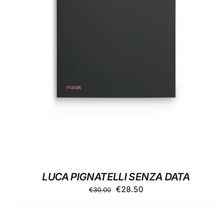
AGGIUNGI AL CARRELLO
/
DETTAGLI
LUCA PIGNATELLI SENZA DATA
Il
Il
€
28.50
€
30.00
prezzo
prezzo
originale
attuale