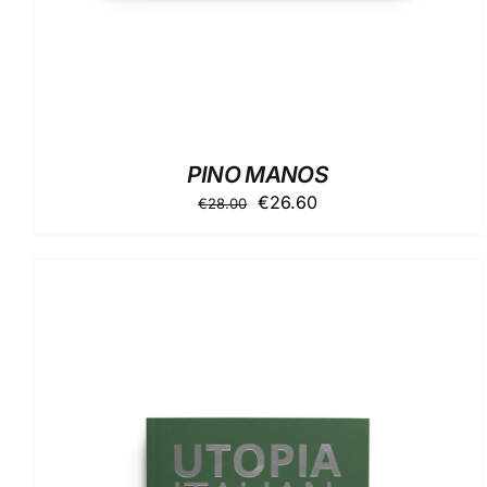
PINO MANOS
Il
Il
€
26.60
€
28.00
prezzo
prezzo
originale
attuale
era:
è:
€28.00.
€26.60.