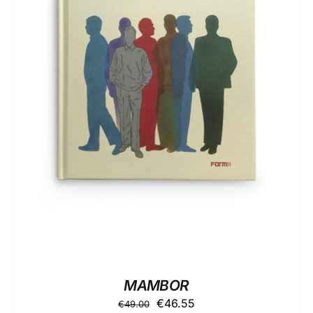
AGGIUNGI AL CARRELLO
/
DETTAGLI
MAMBOR
Il
Il
€
46.55
€
49.00