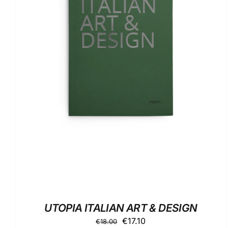
AGGIUNGI AL CARRELLO
/
DETTAGLI
UTOPIA ITALIAN ART & DESIGN
Il
Il
€
17.10
€
18.00