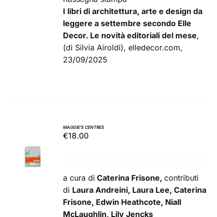
I libri di architettura, arte e design da
leggere a settembre secondo Elle
Decor. Le novità editoriali del mese
,
(di Silvia Airoldi), elledecor.com,
23/09/2025
MAGGIE’S CENTRES
€
18.00
AGGIUNGI
AL
CARRELLO
/
a cura di
Caterina Frisone,
contributi
DETTAGLI
di
Laura Andreini, Laura Lee, Caterina
Frisone, Edwin Heathcote, Niall
McLaughlin, Lily Jencks