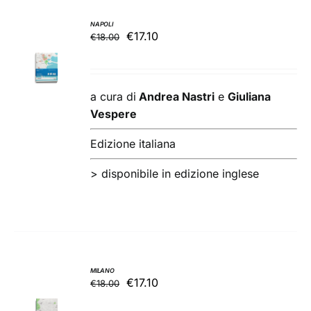
NAPOLI
Il
Il
€
17.10
€
18.00
AGGIUNGI
prezzo
prezzo
AL
originale
attuale
CARRELLO
/
era:
è:
a cura di
Andrea Nastri
e
Giuliana
DETTAGLI
€18.00.
€17.10.
Vespere
Edizione italiana
>
disponibile in edizione inglese
MILANO
Il
Il
€
17.10
€
18.00
AGGIUNGI
prezzo
prezzo
AL