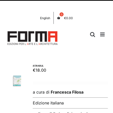
Salta
Facebook
Instagram
al
contenuto
English
€
0.00
ISTANBUL
€
18.00
AGGIUNGI
AL
CARRELLO
/
a cura di
Francesca Filosa
DETTAGLI
Edizione italiana