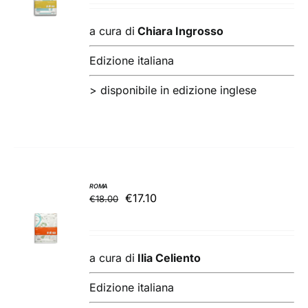
originale
attuale
CARRELLO
/
era:
è:
a cura di
Chiara Ingrosso
DETTAGLI
€18.00.
€17.10.
Edizione italiana
>
disponibile in edizione inglese
ROMA
Il
Il
€
17.10
€
18.00
AGGIUNGI
prezzo
prezzo
AL
originale
attuale
CARRELLO
/
era:
è:
a cura di
Ilia Celiento
DETTAGLI
€18.00.
€17.10.
Edizione italiana