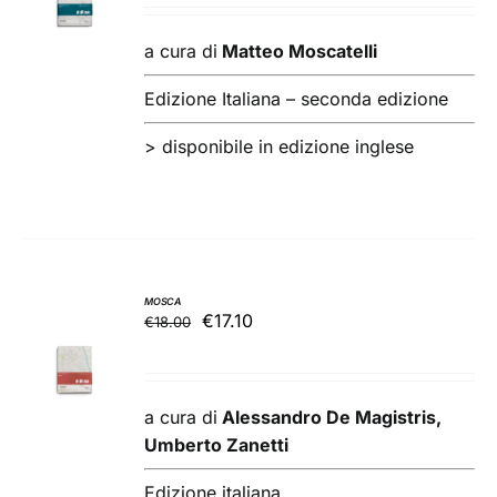
originale
attuale
CARRELLO
/
era:
è:
a cura di
Matteo Moscatelli
DETTAGLI
€18.00.
€17.10.
Edizione Italiana – seconda edizione
>
disponibile in edizione inglese
MOSCA
Il
Il
€
17.10
€
18.00
AGGIUNGI
prezzo
prezzo
AL
originale
attuale
CARRELLO
/
era:
è:
a cura di
Alessandro De Magistris,
DETTAGLI
€18.00.
€17.10.
Umberto Zanetti
Edizione italiana