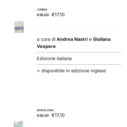
LONDRA
Il
Il
€
17.10
€
18.00
AGGIUNGI
prezzo
prezzo
AL
originale
attuale
CARRELLO
/
era:
è:
a cura di
Andrea Nastri
e
Giuliana
DETTAGLI
€18.00.
€17.10.
Vespere
Edizione italiana
>
disponibile in edizione inglese
BARCELLONA
Il
Il
€
17.10
€
18.00
AGGIUNGI
prezzo
prezzo
AL