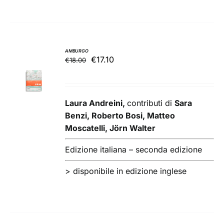
AMBURGO
Il
Il
€
17.10
€
18.00
AGGIUNGI
prezzo
prezzo
AL
originale
attuale
CARRELLO
/
era:
è:
Laura Andreini,
contributi di
Sara
DETTAGLI
€18.00.
€17.10.
Benzi, Roberto Bosi, Matteo
Moscatelli, Jörn Walter
Edizione italiana – seconda edizione
>
disponibile in edizione inglese