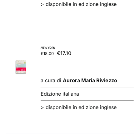
>
disponibile in edizione inglese
NEW YORK
Il
Il
€
17.10
€
18.00
AGGIUNGI
prezzo
prezzo
AL
originale
attuale
CARRELLO
/
era:
è:
a cura di
Aurora Maria Riviezzo
DETTAGLI
€18.00.
€17.10.
Edizione italiana
>
disponibile in edizione inglese