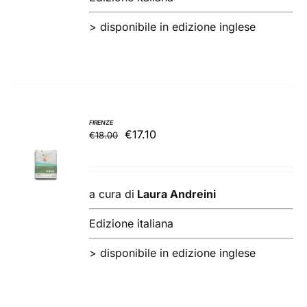
>
disponibile in edizione inglese
FIRENZE
Il
Il
€
17.10
€
18.00
AGGIUNGI
prezzo
prezzo
AL
originale
attuale
CARRELLO
/
era:
è:
a cura di
Laura Andreini
DETTAGLI
€18.00.
€17.10.
Edizione italiana
>
disponibile in edizione inglese