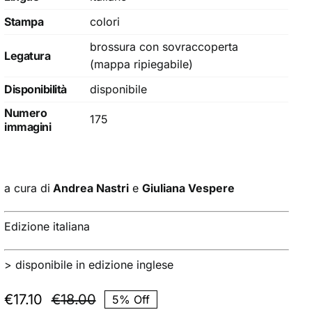
Stampa
colori
brossura con sovraccoperta
Legatura
(mappa ripiegabile)
Disponibilità
disponibile
Numero
175
immagini
a cura di
Andrea Nastri
e
Giuliana Vespere
Edizione italiana
>
disponibile in edizione inglese
€
17.10
€
18.00
5% Off
Il
Il