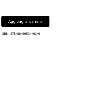
prezzo
prezzo
originale
attuale
era:
è:
€18.00.
€17.10.
Aggiungi al carrello
ISBN:
978-88-99534-63-9