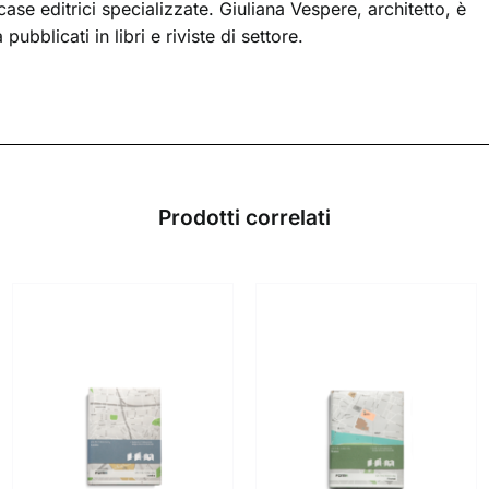
case editrici specializzate. Giuliana Vespere, architetto, è
ubblicati in libri e riviste di settore.
Prodotti correlati
AGGIUNGI AL
AGGIUNGI AL
CARRELLO
/
CARRELLO
/
DETTAGLI
DETTAGLI