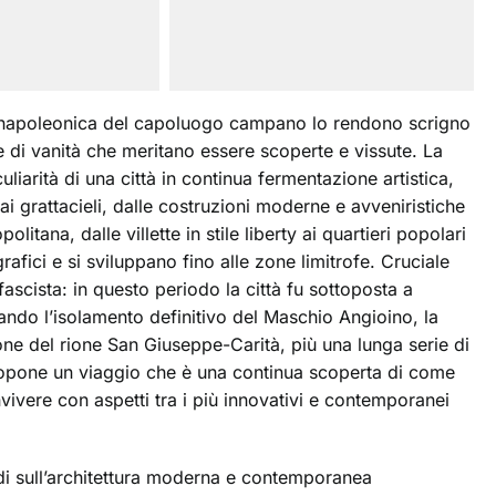
e napoleonica del capoluogo campano lo rendono scrigno
i e di vanità che meritano essere scoperte e vissute. La
eculiarità di una città in continua fermentazione artistica,
i ai grattacieli, dalle costruzioni moderne e avveniristiche
litana, dalle villette in stile liberty ai quartieri popolari
grafici e si sviluppano fino alle zone limitrofe. Cruciale
fascista: in questo periodo la città fu sottoposta a
ando l’isolamento definitivo del Maschio Angioino, la
one del rione San Giuseppe-Carità, più una lunga serie di
 propone un viaggio che è una continua scoperta di come
ivere con aspetti tra i più innovativi e contemporanei
tudi sull’architettura moderna e contemporanea