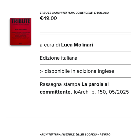
TRIBUTE. L’ARCHITETTURA COME FORMA DI DIALOGO
€
49.00
AGGIUNGI
AL
CARRELLO
/
a cura di
Luca Molinari
DETTAGLI
Edizione italiana
> disponibile in edizione inglese
Rassegna stampa
La parola al
committente
, IoArch, p. 150, 05/2025
ARCHITETTURA INSTABILE. DILLER SCOFIDIO + RENFRO