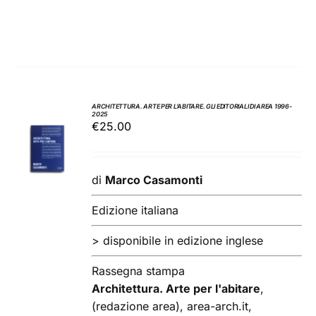
ARCHITETTURA. ARTE PER L’ABITARE. GLI EDITORIALI DI AREA 1996-
2025
AGGIUNGI
€
25.00
AL
CARRELLO
/
di
Marco Casamonti
DETTAGLI
Edizione italiana
> disponibile in edizione inglese
Rassegna stampa
Architettura. Arte per l'abitare
,
(redazione area), area-arch.it,