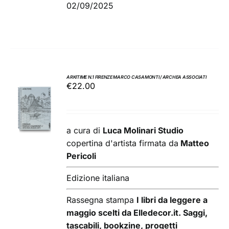
02/09/2025
ARKITIME N.1 FIRENZE MARCO CASAMONTI / ARCHEA ASSOCIATI
€
22.00
AGGIUNGI
AL
CARRELLO
/
a cura di
Luca Molinari Studio
DETTAGLI
copertina d'artista firmata da
Matteo
Pericoli
Edizione italiana
Rassegna stampa
I libri da leggere a
maggio scelti da Elledecor.it. Saggi,
tascabili, bookzine, progetti