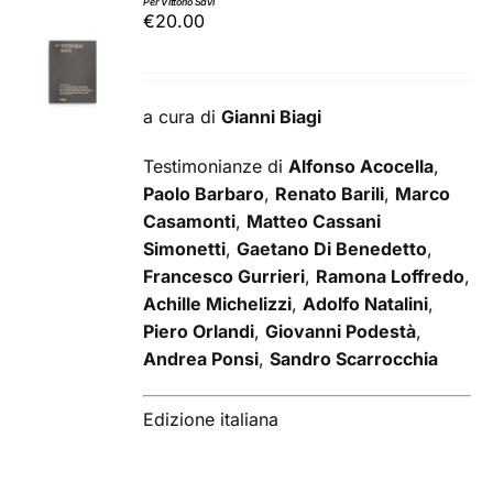
Per Vittorio Savi
€
20.00
AGGIUNGI
AL
CARRELLO
/
a cura di
Gianni Biagi
DETTAGLI
Testimonianze di
Alfonso Acocella
,
Paolo Barbaro
,
Renato Barili
,
Marco
Casamonti
,
Matteo Cassani
Simonetti
,
Gaetano Di Benedetto
,
Francesco Gurrieri
,
Ramona Loffredo
,
Achille Michelizzi
,
Adolfo Natalini
,
Piero Orlandi
,
Giovanni Podestà
,
Andrea Ponsi
,
Sandro Scarrocchia
Edizione italiana