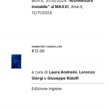
arch.it, 31/10/2024
“Architettura
instabile” al MAXXI
, Aise.it,
12/11/2024
RENDER FIRST / DESIGN LATER
€
12.00
AGGIUNGI
AL
CARRELLO
/
a cura di
Laura Andreini
,
Lorenzo
DETTAGLI
Giorgi
e
Giuseppe Ridolfi
Edizione inglese