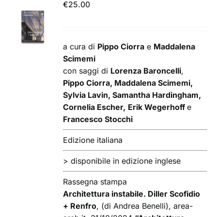
€
25.00
AGGIUNGI
AL
CARRELLO
/
a cura di
Pippo Ciorra
e
Maddalena
DETTAGLI
Scimemi
con saggi di
Lorenza Baroncelli
,
Pippo Ciorra, Maddalena Scimemi,
Sylvia Lavin, Samantha Hardingham,
Cornelia Escher,
Erik Wegerhoff
e
Francesco Stocchi
Edizione italiana
> disponibile in edizione inglese
Rassegna stampa
Architettura instabile. Diller Scofidio
+ Renfro
, (di Andrea Benelli), area-