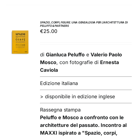
SPAZIO, CORPI, FIGURE. UNA GENEALOGIA PER L’ARCHITETTURA DI
PELUFFO & PARTNERS
AGGIUNGI
€
25.00
AL
CARRELLO
/
di
Gianluca Peluffo
e
Valerio Paolo
DETTAGLI
Mosco
, con fotografie di
Ernesta
Caviola
Edizione italiana
> disponibile in edizione inglese
Rassegna stampa
Peluffo e Mosco a confronto con le
architetture del passato. Incontro al
MAXXI ispirato a "Spazio, corpi,