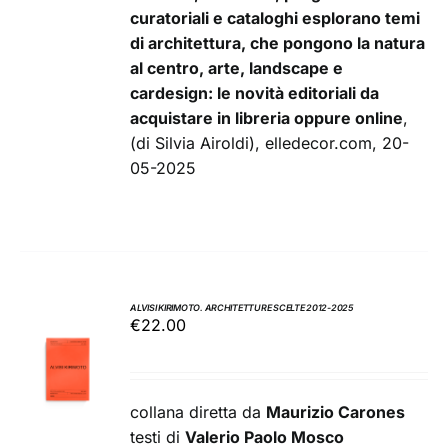
curatoriali e cataloghi esplorano temi
di architettura, che pongono la natura
al centro, arte, landscape e
cardesign: le novità editoriali da
acquistare in libreria oppure online
,
(di Silvia Airoldi), elledecor.com, 20-
05-2025
ALVISI KIRIMOTO. ARCHITETTURE SCELTE 2012-2025
€
22.00
AGGIUNGI
AL
CARRELLO
/
collana diretta da
Maurizio Carones
DETTAGLI
testi di
Valerio Paolo Mosco