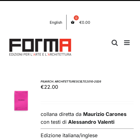
Salta
Facebook
Instagram
al
contenuto
English
€
0.00
PIUARCH. ARCHITETTURE SCELTE 2010-2026
€
22.00
AGGIUNGI
AL
CARRELLO
/
collana diretta da
Maurizio Carones
DETTAGLI
con testi di
Alessandro Valenti
Edizione italiana/inglese