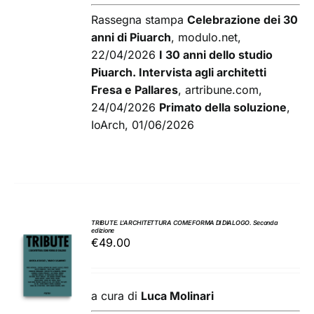
Rassegna stampa
Celebrazione dei 30
anni di Piuarch
, modulo.net,
22/04/2026
I 30 anni dello studio
Piuarch. Intervista agli architetti
Fresa e Pallares
, artribune.com,
24/04/2026
Primato della soluzione
,
IoArch, 01/06/2026
TRIBUTE. L’ARCHITETTURA COME FORMA DI DIALOGO. Seconda
edizione
AGGIUNGI
€
49.00
AL
CARRELLO
/
a cura di
Luca Molinari
DETTAGLI