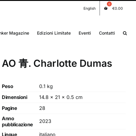
English
€
0.00
nker Magazine
Edizioni Limitate
Eventi
Contatti
AO 青. Charlotte Dumas
Peso
0.1 kg
Dimensioni
14.8 × 21 × 0.5 cm
Pagine
28
Anno
2023
pubblicazione
Lingue
italiano