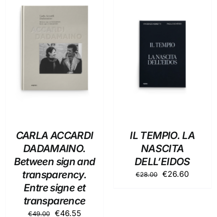
AGGIUNGI AL
AGGIUNGI AL
CARRELLO
/
CARRELLO
/
DETTAGLI
DETTAGLI
CARLA ACCARDI
IL TEMPIO. LA
DADAMAINO.
NASCITA
Between sign and
DELL’EIDOS
transparency.
Il
Il
€
26.60
€
28.00
prezzo
prezzo
Entre signe et
originale
attuale
transparence
.
era:
è:
Il
Il
€
46.55
€
49.00