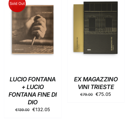
Sold Out
AGGIUNGI AL
DETTAGLI
CARRELLO
/
DETTAGLI
LUCIO FONTANA
EX MAGAZZINO
+ LUCIO
VINI TRIESTE
FONTANA FINE DI
Il
Il
€
75.05
€
79.00
prezzo
prezzo
DIO
originale
attuale
Il
Il
€
132.05
€
139.00
era:
è:
prezzo
prezzo
€79.00.
€75.05
originale
attuale