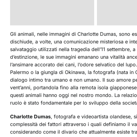
Gli animali, nelle immagini di Charlotte Dumas, sono ess
dischiude, a volte, una comunicazione misteriosa e int
salvataggio utilizzati nella tragedia dell’11 settembre, 
d’estinzione, le sue immagini emanano una vitalità ance
l’ansimare accorato dei cani, l’odore selvatico del lupo. 
Palermo o la giungla di Okinawa, la fotografa (nata in 
dialogo intimo tra umano e non umano. Il suo amore per 
vent’anni, portandola fino alla remota isola giapponese
questi animali hanno oggi nel nostro mondo. La relazion
ruolo è stato fondamentale per lo sviluppo della socie
Charlotte Dumas
, fotografa e videoartista olandese, si
complessità dei fattori attraverso i quali definiamo il v
considerando come il divario che attualmente esiste tra 