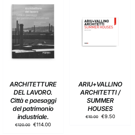
AGGIUNGI AL
AGGIUNGI AL
CARRELLO
/
CARRELLO
/
DETTAGLI
DETTAGLI
ARCHITETTURE
ARIU+VALLINO
DEL LAVORO.
ARCHITETTI /
Città e paesaggi
SUMMER
del patrimonio
HOUSES
industriale.
Il
Il
€
9.50
€
10.00
prezzo
prezzo
Il
Il
€
114.00
€
120.00
originale
attuale
prezzo
prezzo