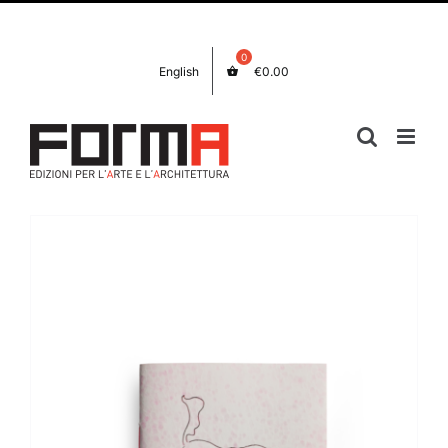
Salta
Facebook
Instagram
al
contenuto
English
€
0.00