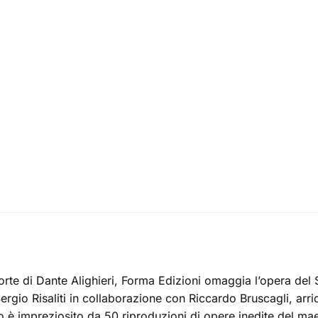
morte di Dante Alighieri, Forma Edizioni omaggia l’opera d
gio Risaliti in collaborazione con Riccardo Bruscagli, arric
o è impreziosito da 50 riproduzioni di opere inedite del m