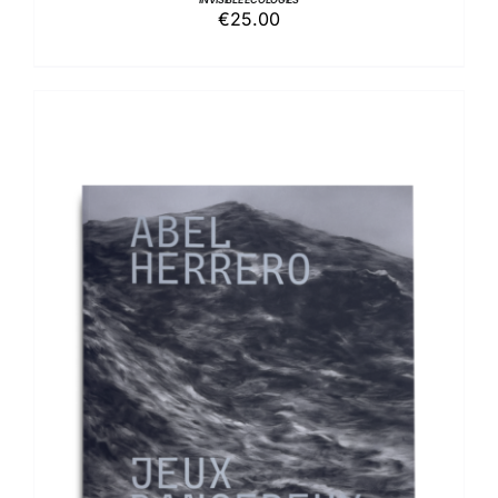
€
25.00
AGGIUNGI AL CARRELLO
/
DETTAGLI