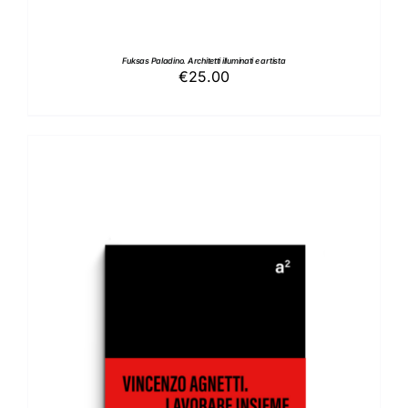
Fuksas Paladino. Architetti illuminati e artista
€
25.00
AGGIUNGI AL CARRELLO
/
DETTAGLI