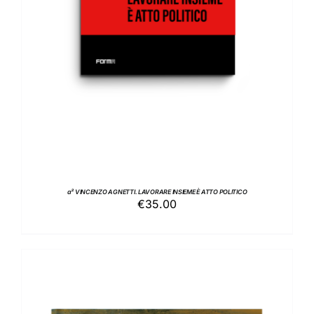
a² VINCENZO AGNETTI. LAVORARE INSIEME È ATTO POLITICO
€
35.00