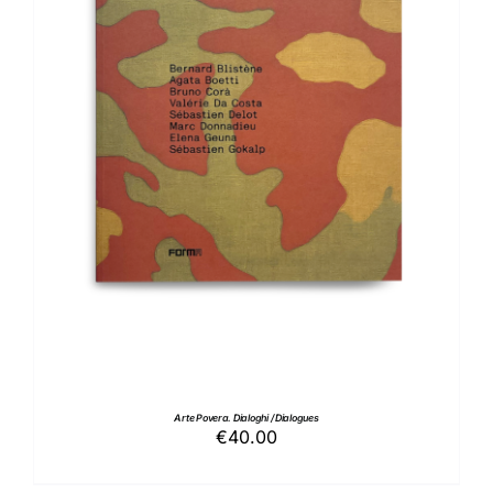
AGGIUNGI AL CARRELLO
/
DETTAGLI
Arte Povera. Dialoghi / Dialogues
€
40.00