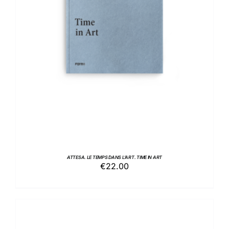
AGGIUNGI AL CARRELLO
/
DETTAGLI
ATTESA. LE TEMPS DANS L’ART. TIME IN ART
€
22.00