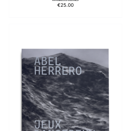
€
25.00
AGGIUNGI AL CARRELLO
/
DETTAGLI