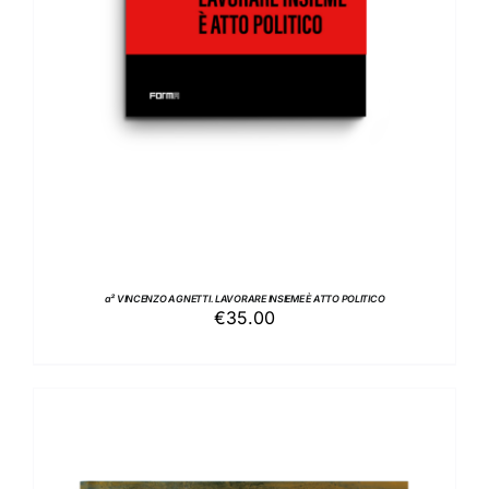
a² VINCENZO AGNETTI. LAVORARE INSIEME È ATTO POLITICO
€
35.00