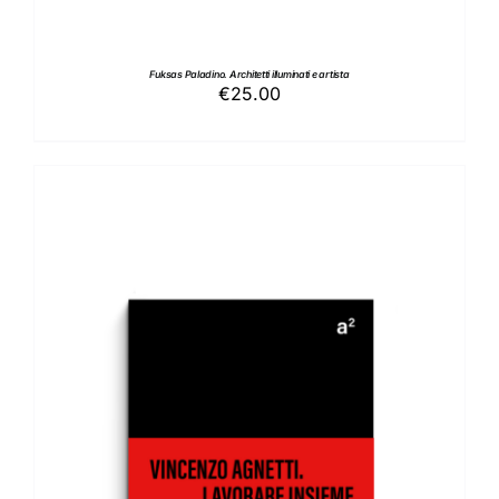
Fuksas Paladino. Architetti illuminati e artista
€
25.00
AGGIUNGI AL CARRELLO
/
DETTAGLI