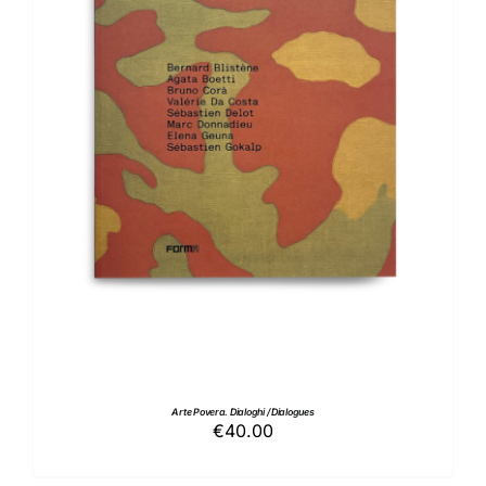
AGGIUNGI AL CARRELLO
/
DETTAGLI
Arte Povera. Dialoghi / Dialogues
€
40.00