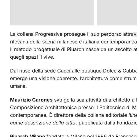
La collana Progressive prosegue il suo percorso attrav
rilevanti della scena milanese e italiana contemporanea
Il metodo progettuale di Piuarch nasce da un ascolto att
quegli spazi li vive.
Dal riuso della sede Gucci alle boutique Dolce & Gabb
emerge una visione coerente: l’architettura come strum
umana.
Maurizio Carones
svolge la sua attività di architetto a
Composizione Architettonica presso il Politecnico di Mila
contemporanee. È direttore della collana editoriale
Itin
come descrizione della città
, pubblicata dalla Fondazio
Piuarch Milano
fondato a Milano nel 1996 da Francesc