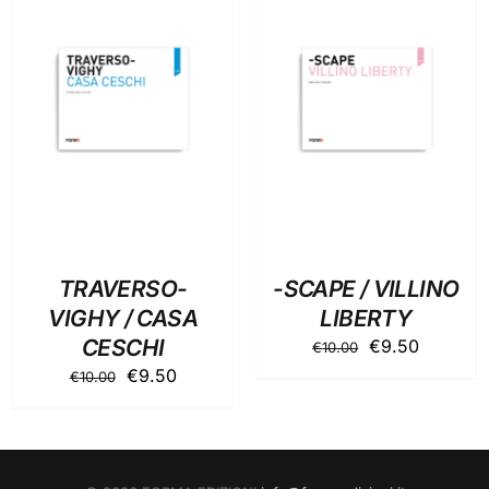
AGGIUNGI AL
AGGIUNGI AL
CARRELLO
/
CARRELLO
/
DETTAGLI
DETTAGLI
TRAVERSO-
-SCAPE / VILLINO
VIGHY / CASA
LIBERTY
CESCHI
Il
Il
€
9.50
€
10.00
prezzo
prezzo
Il
Il
€
9.50
€
10.00
originale
attuale
prezzo
prezzo
era:
è:
originale
attuale
€10.00.
€9.50.
era:
è:
€10.00.
€9.50.