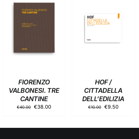
AGGIUNGI AL
AGGIUNGI AL
CARRELLO
/
CARRELLO
/
DETTAGLI
DETTAGLI
FIORENZO
HOF /
VALBONESI. TRE
CITTADELLA
CANTINE
DELL’EDILIZIA
Il
Il
Il
Il
€
38.00
€
9.50
€
40.00
€
10.00
prezzo
prezzo
prezzo
prezzo
originale
attuale
originale
attuale
era:
è:
era:
è:
€40.00.
€38.00.
€10.00.
€9.50.