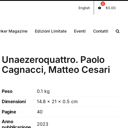
English
€
0.00
nker Magazine
Edizioni Limitate
Eventi
Contatti
Unaezeroquattro. Paolo
Cagnacci, Matteo Cesari
Peso
0.1 kg
Dimensioni
14.8 × 21 × 0.5 cm
Pagine
40
Anno
2023
pubblicazione