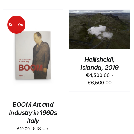
Sold Out
QUESTO
SCEGLI
/
DETTAGLI
PRODOTTO
HA
PIÙ
VARIANTI.
DETTAGLI
Hellisheidi,
LE
OPZIONI
Islanda, 2019
POSSONO
€
4,500.00
-
ESSERE
Fascia
€
6,500.00
SCELTE
NELLA
di
PAGINA
prezzo:
DEL
BOOM Art and
da
PRODOTTO
Industry in 1960s
€4,500.0
a
Italy
€6,500.0
Il
Il
€
18.05
€
19.00