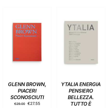
AGGIUNGI AL
AGGIUNGI AL
CARRELLO
/
CARRELLO
/
DETTAGLI
DETTAGLI
GLENN BROWN,
YTALIA ENERGIA
PIACERI
PENSIERO
SCONOSCIUTI
BELLEZZA.
Il
Il
TUTTO È
€
27.55
€
29.00