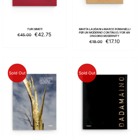
TURI SIMETI
MARTA LAUDANI e MARCO ROMANELLI
PER UN MODERNO CONTINUO / FOR AN
Il
Il
€
42.75
€
45.00
ONGOING MODERNITY
Il
Il
€
17.10
prezzo
prezzo
€
18.00
prezzo
prezzo
originale
attuale
originale
attuale
era:
è:
era:
è:
€45.00.
€42.75.
€18.00.
€17.10.
Sold Out
Sold Out
DETTAGLI
DETTAGLI