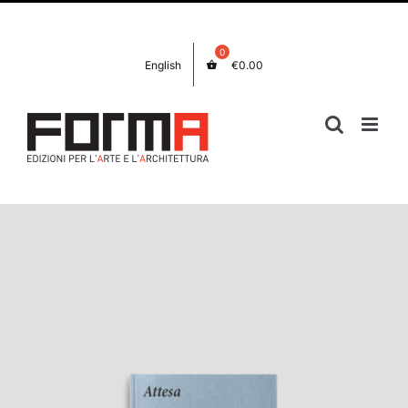
Salta
Facebook
Instagram
al
contenuto
English
€
0.00