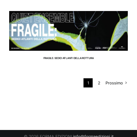
RIFUGIO DIGITALE
MOSTRE
FRAGILE: SEDICI ATLANTI DELLA ROTTURA
1
2
Prossimo
© 2026 FORMA EDIZIONI
info@formaedizioni.it