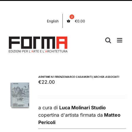
Salta
Facebook
Instagram
al
contenuto
English
€
0.00
ARKITIME N.1 FIRENZE MARCO CASAMONTI / ARCHEA ASSOCIATI
€
22.00
AGGIUNGI
AL
CARRELLO
/
a cura di
Luca Molinari Studio
DETTAGLI
copertina d'artista firmata da
Matteo
Pericoli