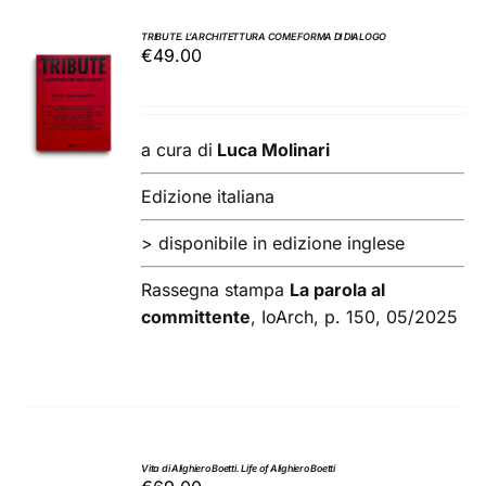
TRIBUTE. L’ARCHITETTURA COME FORMA DI DIALOGO
€
49.00
AGGIUNGI
AL
CARRELLO
/
a cura di
Luca Molinari
DETTAGLI
Edizione italiana
> disponibile in edizione inglese
Rassegna stampa
La parola al
committente
, IoArch, p. 150, 05/2025
Vita di Alighiero Boetti. Life of Alighiero Boetti