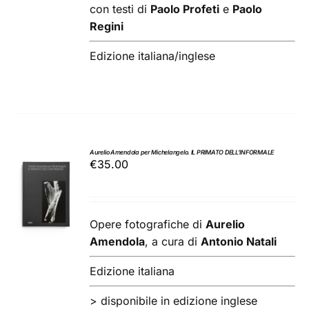
con testi di
Paolo Profeti
e
Paolo
Regini
Edizione italiana/inglese
Aurelio Amendola per Michelangelo. IL PRIMATO DELL’INFORMALE
€
35.00
AGGIUNGI
AL
CARRELLO
/
Opere fotografiche di
Aurelio
DETTAGLI
Amendola
, a cura di
Antonio Natali
Edizione italiana
> disponibile in edizione inglese