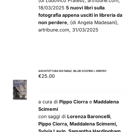
(di Ludovico Pratesi), artribune.com,
18/03/2025
5 nuovi libri sulla
fotografia appena usciti in libreria da
non perdere
, (di Angela Madesani),
artribune.com, 31/03/2025
ARCHITETTURA INSTABILE. DILLER SCOFIDIO + RENFRO
€
25.00
AGGIUNGI
AL
CARRELLO
/
a cura di
Pippo Ciorra
e
Maddalena
DETTAGLI
Scimemi
con saggi di
Lorenza Baroncelli
,
Pippo Ciorra, Maddalena Scimemi,
Sylvia Lavin, Samantha Hardingham,