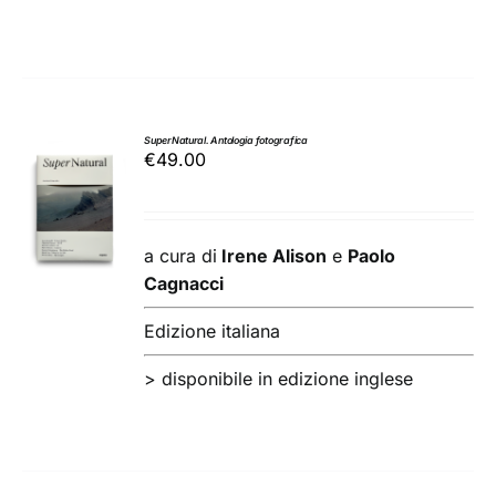
SuperNatural. Antologia fotografica
€
49.00
AGGIUNGI
AL
CARRELLO
/
a cura di
Irene Alison
e
Paolo
DETTAGLI
Cagnacci
Edizione italiana
> disponibile in edizione inglese