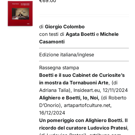
€
69.00
AGGIUNGI
AL
CARRELLO
/
di
Giorgio Colombo
DETTAGLI
con testi di
Agata Boetti
e
Michele
Casamonti
Edizione italiana/inglese
Rassegna stampa
Boetti e il suo Cabinet de Curiosite’s
in mostra da Tornabuoni Arte
, (di
Adriana Talia), Insideart.eu, 12/11/2024
Alighiero e Boetti, Io, Noi,
(di Roberto
D’Onorio), artapartofculture.net,
16/12/2024
Un pomeriggio con Alighiero Boetti. Il
ricordo del curatore Ludovico Pratesi
,