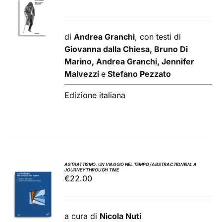
AL
CARRELLO
/
di
Andrea Granchi
, con testi di
DETTAGLI
Giovanna dalla Chiesa, Bruno Di
Marino, Andrea Granchi, Jennifer
Malvezzi
e
Stefano Pezzato
Edizione italiana
ASTRATTISMO. UN VIAGGIO NEL TEMPO / ABSTRACTIONISM. A
JOURNEY THROUGH TIME
AGGIUNGI
€
22.00
AL
CARRELLO
/
a cura di
Nicola Nuti
DETTAGLI