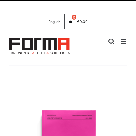
Salta
Facebook
Instagram
al
contenuto
English
€
0.00