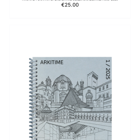
€
25.00
AGGIUNGI AL CARRELLO
/
DETTAGLI