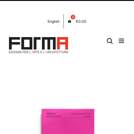
Salta
Facebook
Instagram
al
contenuto
English
€
0.00