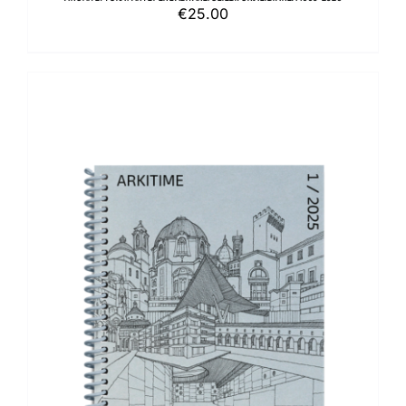
€
25.00
AGGIUNGI AL CARRELLO
/
DETTAGLI