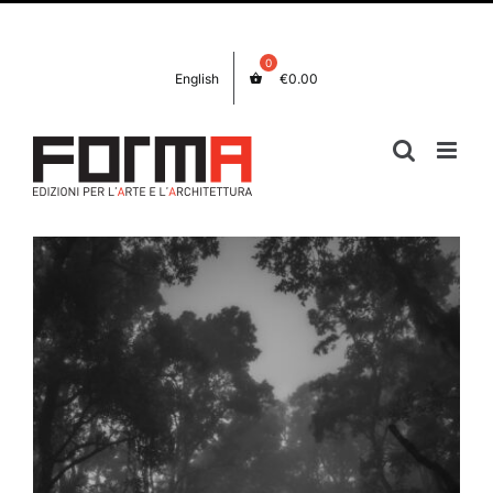
Salta
Facebook
Instagram
al
contenuto
English
€
0.00