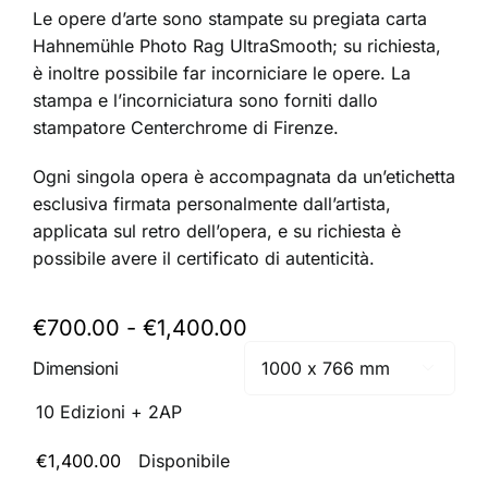
Le opere d’arte sono stampate su pregiata carta
Hahnemühle Photo Rag UltraSmooth; su richiesta,
è inoltre possibile far
incorniciare le opere
. La
stampa e l’incorniciatura sono forniti dallo
stampatore
Centerchrome
di Firenze.
Ogni singola opera è accompagnata da un’etichetta
esclusiva firmata personalmente dall’artista,
applicata sul retro dell’opera, e su richiesta è
possibile avere il certificato di autenticità.
Fascia
€
700.00
-
€
1,400.00
di
Dimensioni

prezzo:
da
10 Edizioni + 2AP
€700.00
a
€
1,400.00
Disponibile
€1,400.00