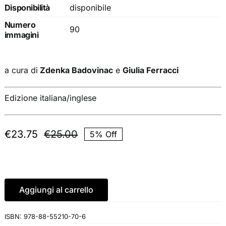
Disponibilità
disponibile
Numero
90
immagini
a cura di
Zdenka Badovinac
e
Giulia Ferracci
Edizione italiana/inglese
€
23.75
€
25.00
5% Off
Il
Il
prezzo
prezzo
originale
attuale
era:
è:
€25.00.
€23.75.
Aggiungi al carrello
ISBN:
978-88-55210-70-6