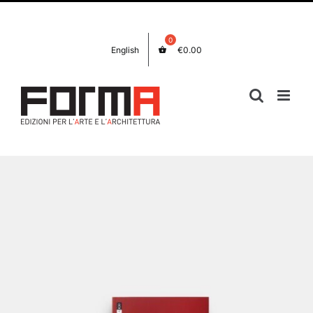
Salta
Facebook
Instagram
al
contenuto
English
€
0.00