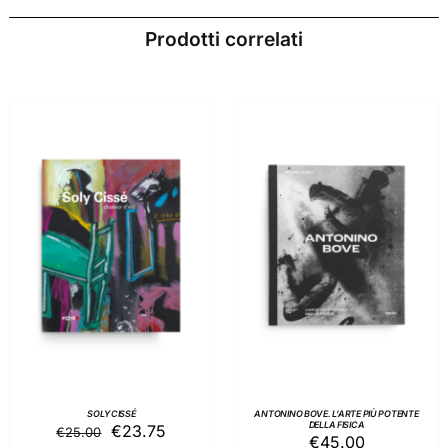
Prodotti correlati
AGGIUNGI AL
AGGIUNGI AL
CARRELLO
/
CARRELLO
/
DETTAGLI
DETTAGLI
SOLY CISSÉ
ANTONINO BOVE. L’ARTE PIÙ POTENTE
DELLA FISICA
Il
Il
€
23.75
€
25.00
€
45.00