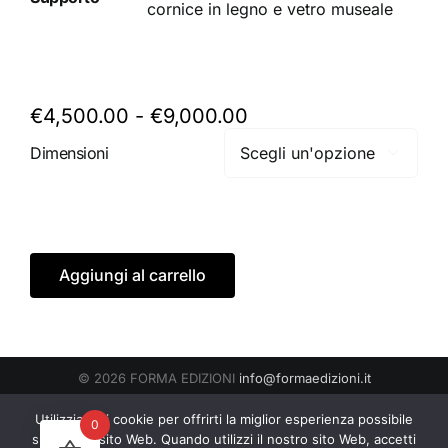
cornice in legno e vetro museale
Fascia
€
4,500.00
-
€
9,000.00
di
Dimensioni

prezzo:
da
€4,500.00
a
€9,000.00
Aggiungi al carrello
© 2026 FORMA EDIZIONI
info@formaedizioni.it
Condizioni Generali di Vendita
|
Cookies & Privacy Policy
P.IVA
Utilizziamo i cookie per offrirti la miglior esperienza possibile
0
01276950522
sul nostro sito Web. Quando utilizzi il nostro sito Web, accetti