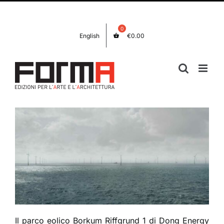
Salta
Facebook
Instagram
al
contenuto
English
€
0.00
Il parco eolico Borkum Riffgrund 1 di Dong Energy