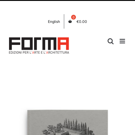
Salta
Facebook
Instagram
al
contenuto
English
€
0.00