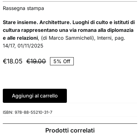
Rassegna stampa
Stare insieme. Architetture. Luoghi di culto e istituti di
cultura rappresentano una via romana alla diplomazia
e alle relazioni
, (di Marco Sammicheli), Interni, pag.
14/17, 01/11/2025
€
18.05
€
19.00
5% Off
Il
Il
prezzo
prezzo
originale
attuale
era:
è:
€19.00.
€18.05.
Aggiungi al carrello
ISBN:
978-88-55210-31-7
Prodotti correlati