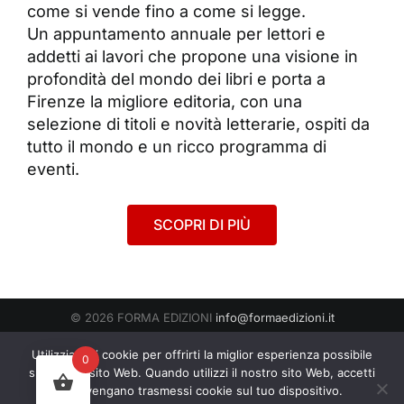
come si vende fino a come si legge.
Un appuntamento annuale per lettori e
addetti ai lavori che propone una visione in
profondità del mondo dei libri e porta a
Firenze la migliore editoria, con una
selezione di titoli e novità letterarie, ospiti da
tutto il mondo e un ricco programma di
eventi.
SCOPRI DI PIÙ
© 2026 FORMA EDIZIONI
info@formaedizioni.it
Condizioni Generali di Vendita
|
Cookies & Privacy Policy
P.IVA
Utilizziamo i cookie per offrirti la miglior esperienza possibile
0
01276950522
sul nostro sito Web. Quando utilizzi il nostro sito Web, accetti
che vengano trasmessi cookie sul tuo dispositivo.