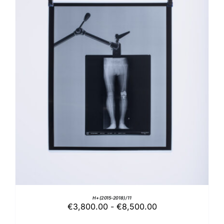
QUESTO
SCEGLI
/
DETTAGLI
PRODOTTO
HA
PIÙ
VARIANTI.
LE
OPZIONI
POSSONO
ESSERE
SCELTE
NELLA
PAGINA
DEL
PRODOTTO
H+ (2015-2018) / 11
Fascia
€
3,800.00
-
€
8,500.00
di