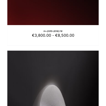
POSSONO
ESSERE
SCELTE
NELLA
PAGINA
DEL
PRODOTTO
H+ (2015-2018) / 16
Fascia
€
3,800.00
-
€
8,500.00
di
prezzo:
da
€3,800.00
a
€8,500.00