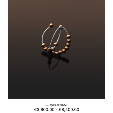
QUESTO
SCEGLI
/
DETTAGLI
PRODOTTO
HA
PIÙ
VARIANTI.
LE
OPZIONI
POSSONO
ESSERE
SCELTE
NELLA
PAGINA
DEL
PRODOTTO
H+ (2015-2018) / 14
Fascia
€
3,800.00
-
€
8,500.00