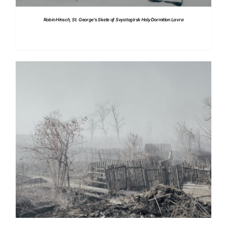
Robin Hinsch, St. George’s Skete of Svyatogirsk Holy Dormition Lavra
DETTAGLI