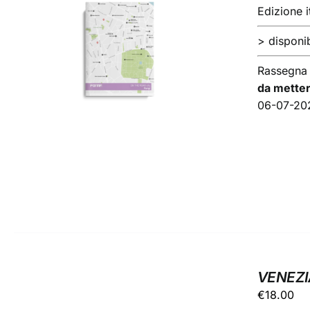
Edizione i
> disponib
AGGIUNGI AL CARRELLO
/
DETTAGLI
Rassegna
da metter
06-07-20
VENEZI
€
18.00