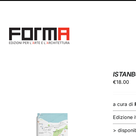
Salta
Facebook
Instagram
al
contenuto
ISTANB
€
18.00
a cura di
Edizione i
> disponib
AGGIUNGI AL CARRELLO
/