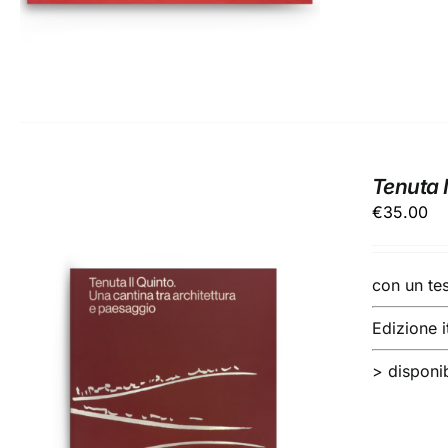
Tenuta I
€
35.00
con un te
Edizione i
> disponib
AGGIUNGI AL CARRELLO
/
DETTAGLI