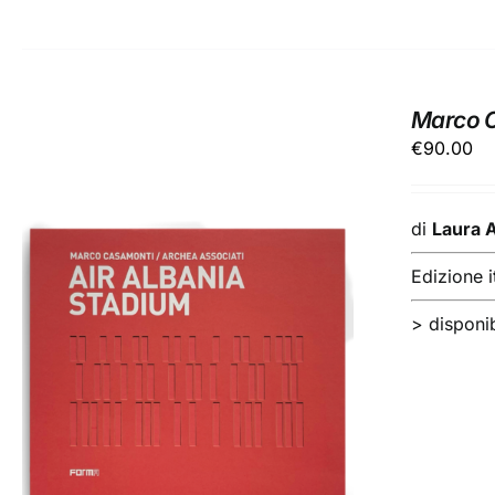
Marco C
€
90.00
di
Laura 
Edizione i
> disponib
AGGIUNGI AL CARRELLO
/
DETTAGLI