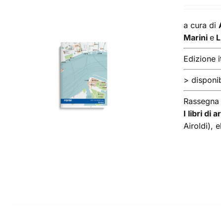
a cura di
Marini
e
L
Edizione i
AGGIUNGI AL CARRELLO
/
> disponib
DETTAGLI
Rassegna
I libri di
Airoldi),