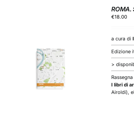
ROMA. 
€
18.00
a cura di
Edizione i
> disponib
AGGIUNGI AL CARRELLO
/
DETTAGLI
Rassegna
I libri di
Airoldi),