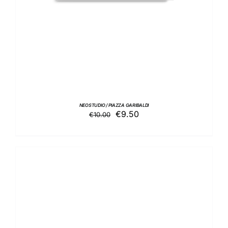
NEOSTUDIO / PIAZZA GARIBALDI
Il
Il
€
9.50
€
10.00
prezzo
prezzo
originale
attuale
era:
è:
€10.00.
€9.50.