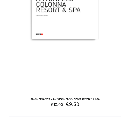
AGGIUNGI AL CARRELLO
/
DETTAGLI
ANIELLO/TASCA / ANTONELLO COLONNA RESORT & SPA
Il
Il
€
9.50
€
10.00
prezzo
prezzo
originale
attuale
era:
è: