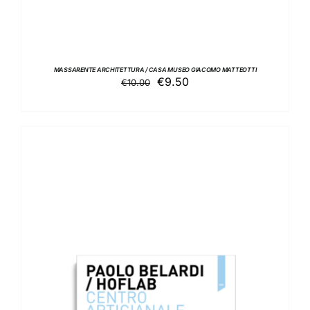
MASSARENTE ARCHITETTURA / CASA MUSEO GIACOMO MATTEOTTI
Il
Il
€
9.50
€
10.00
prezzo
prezzo
originale
attuale
era:
è:
€10.00.
€9.50.