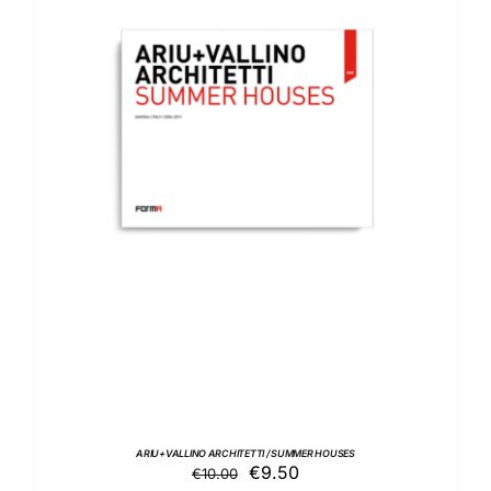
AGGIUNGI AL CARRELLO
/
DETTAGLI
ARIU+VALLINO ARCHITETTI / SUMMER HOUSES
Il
Il
€
9.50
€
10.00