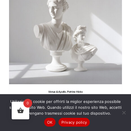
AGGIUNGI AL CARRELLO
/
DETTAGLI
Venus & Apollo. Petrina Hicks
€
3,100.00
Utilizziamo i cookie per offrirti la miglior esperienza possibile
0
sul nostro sito Web. Quando utilizzi il nostro sito Web, accetti
che vengano trasmessi cookie sul tuo dispositivo.
OK
Privacy policy