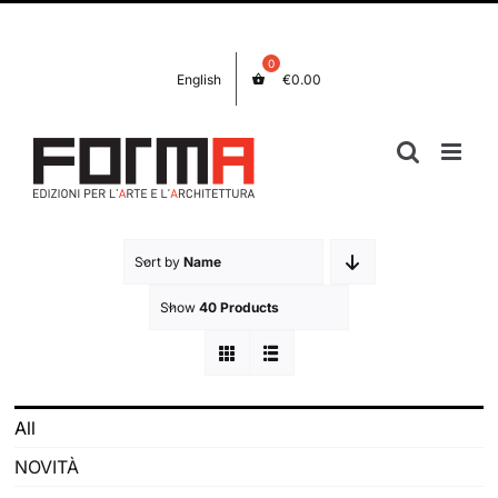
Salta
Facebook
Instagram
al
contenuto
English
€
0.00
Sort by
Name
Show
40 Products
All
NOVITÀ