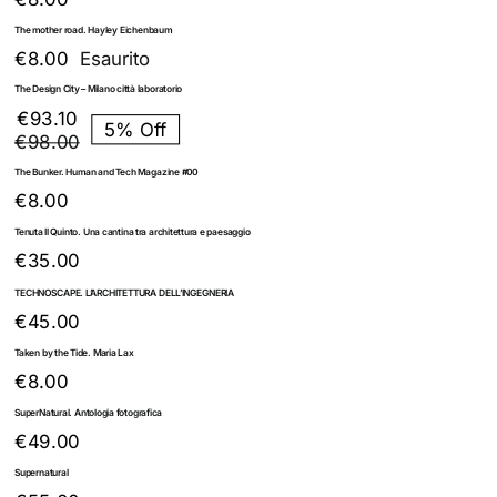
€39.00.
€37.05.
The mother road. Hayley Eichenbaum
€
8.00
Esaurito
The Design City – Milano città laboratorio
Il
Il
€
93.10
5% Off
prezzo
prezzo
€
98.00
originale
attuale
The Bunker. Human and Tech Magazine #00
era:
è:
€
8.00
€98.00.
€93.10.
Tenuta Il Quinto. Una cantina tra architettura e paesaggio
€
35.00
TECHNOSCAPE. L’ARCHITETTURA DELL’INGEGNERIA
€
45.00
Taken by the Tide. Maria Lax
€
8.00
SuperNatural. Antologia fotografica
€
49.00
Supernatural