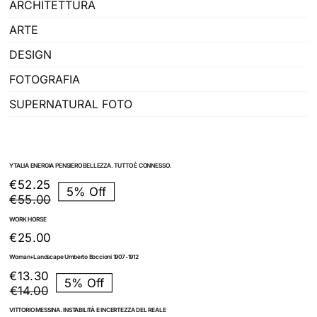
ARCHITETTURA
ARTE
DESIGN
FOTOGRAFIA
SUPERNATURAL FOTO
YTALIA ENERGIA PENSIERO BELLEZZA. TUTTO È CONNESSO.
Il
Il
€
52.25
5% Off
prezzo
prezzo
€
55.00
originale
attuale
WORK HORSE
era:
è:
€
25.00
€55.00.
€52.25.
Woman+Landscape Umberto Boccioni 1907-1912
Il
Il
€
13.30
5% Off
prezzo
prezzo
€
14.00
originale
attuale
VITTORIO MESSINA. INSTABILITÀ E INCERTEZZA DEL REALE