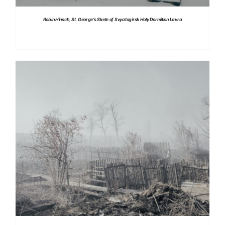
Robin Hinsch, St. George’s Skete of Svyatogirsk Holy Dormition Lavra
DETTAGLI