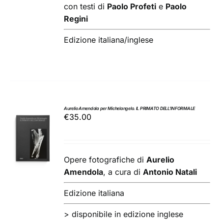
con testi di
Paolo Profeti
e
Paolo
Regini
Edizione italiana/inglese
Aurelio Amendola per Michelangelo. IL PRIMATO DELL’INFORMALE
€
35.00
AGGIUNGI
AL
CARRELLO
/
Opere fotografiche di
Aurelio
DETTAGLI
Amendola
, a cura di
Antonio Natali
Edizione italiana
> disponibile in edizione inglese