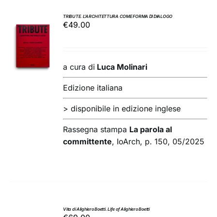
TRIBUTE. L’ARCHITETTURA COME FORMA DI DIALOGO
€
49.00
AGGIUNGI
AL
CARRELLO
/
a cura di
Luca Molinari
DETTAGLI
Edizione italiana
> disponibile in edizione inglese
Rassegna stampa
La parola al
committente
, IoArch, p. 150, 05/2025
Vita di Alighiero Boetti. Life of Alighiero Boetti