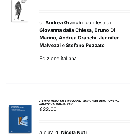
AL
CARRELLO
/
di
Andrea Granchi
, con testi di
DETTAGLI
Giovanna dalla Chiesa, Bruno Di
Marino, Andrea Granchi, Jennifer
Malvezzi
e
Stefano Pezzato
Edizione italiana
ASTRATTISMO. UN VIAGGIO NEL TEMPO / ABSTRACTIONISM. A
JOURNEY THROUGH TIME
AGGIUNGI
€
22.00
AL
CARRELLO
/
a cura di
Nicola Nuti
DETTAGLI