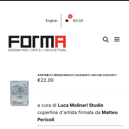
Salta
Facebook
Instagram
al
contenuto
English
€
0.00
ARKITIME N.1 FIRENZE MARCO CASAMONTI / ARCHEA ASSOCIATI
€
22.00
AGGIUNGI
AL
CARRELLO
/
a cura di
Luca Molinari Studio
DETTAGLI
copertina d'artista firmata da
Matteo
Pericoli