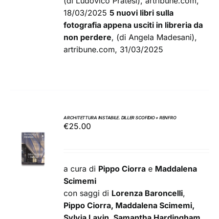
(di Ludovico Pratesi), artribune.com,
18/03/2025
5 nuovi libri sulla
fotografia appena usciti in libreria da
non perdere
, (di Angela Madesani),
artribune.com, 31/03/2025
ARCHITETTURA INSTABILE. DILLER SCOFIDIO + RENFRO
€
25.00
AGGIUNGI
AL
CARRELLO
/
a cura di
Pippo Ciorra
e
Maddalena
DETTAGLI
Scimemi
con saggi di
Lorenza Baroncelli
,
Pippo Ciorra, Maddalena Scimemi,
Sylvia Lavin, Samantha Hardingham,