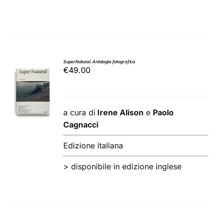
SuperNatural. Antologia fotografica
€
49.00
AGGIUNGI
AL
CARRELLO
/
a cura di
Irene Alison
e
Paolo
DETTAGLI
Cagnacci
Edizione italiana
> disponibile in edizione inglese