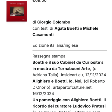
€
69.00
AGGIUNGI
AL
CARRELLO
/
di
Giorgio Colombo
DETTAGLI
con testi di
Agata Boetti
e
Michele
Casamonti
Edizione italiana/inglese
Rassegna stampa
Boetti e il suo Cabinet de Curiosite’s
in mostra da Tornabuoni Arte
, (di
Adriana Talia), Insideart.eu, 12/11/2024
Alighiero e Boetti, Io, Noi,
(di Roberto
D’Onorio), artapartofculture.net,
16/12/2024
Un pomeriggio con Alighiero Boetti. Il
ricordo del curatore Ludovico Pratesi
,