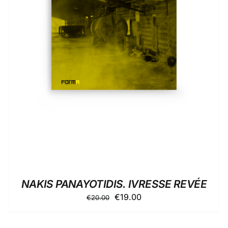
AGGIUNGI AL CARRELLO
/
DETTAGLI
NAKIS PANAYOTIDIS. IVRESSE REVÉE
Il
Il
€
19.00
€
20.00
prezzo
prezzo
originale
attuale