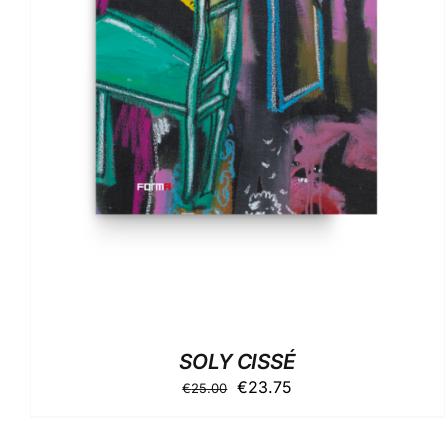
AGGIUNGI AL CARRELLO
/
DETTAGLI
SOLY CISSÉ
Il
Il
€
23.75
€
25.00
prezzo
prezzo
originale
attuale