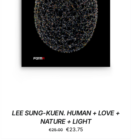
AGGIUNGI AL CARRELLO
/
DETTAGLI
LEE SUNG-KUEN. HUMAN + LOVE +
NATURE + LIGHT
Il
Il
€
23.75
€
25.00
prezzo
prezzo