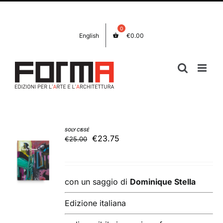
Salta
Facebook
Instagram
al
contenuto
English
€
0.00
SOLY CISSÉ
Il
Il
€
23.75
€
25.00
AGGIUNGI
prezzo
prezzo
AL
originale
attuale
CARRELLO
/
era:
è:
con un saggio di
Dominique Stella
DETTAGLI
€25.00.
€23.75.
Edizione italiana