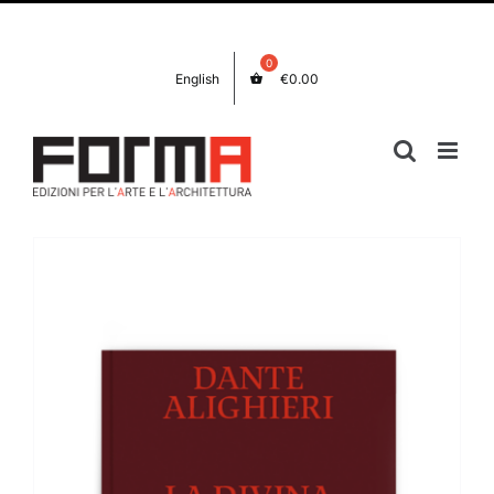
Salta
Facebook
Instagram
al
contenuto
English
€
0.00