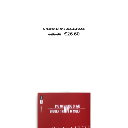
IL TEMPIO. LA NASCITA DELL’EIDOS
Il
Il
€
26.60
€
28.00
prezzo
prezzo
originale
attuale
era:
è:
€28.00.
€26.60.