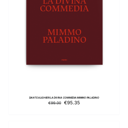
AGGIUNGI AL CARRELLO
/
DETTAGLI
DANTE ALIGHIERI LA DIVINA COMMEDIA MIMMO PALADINO
Il
Il
€
95.35
€
99.00
prezzo
prezzo
originale
attuale
era:
è: